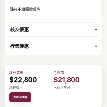
課程不設團體優惠
校友優惠
▾
行業優惠
▾
課程費用
早鳥價
$22,800
$21,800
歡迎回來。登入後即可查看和管理您報讀的活動和課程時間表。
課程費用
六個月前付
電郵
查看時間表
密碼