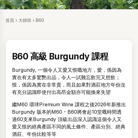
首頁
›
大師班
›
B60
B60 高級 Burgundy 課程
Burgundy, 一個令人又愛又恨嘅地方，愛，係因為
實在有太多驚艷出品，令人一試難忘飲完又想飲；
恨，係因為實在非常貴，而且如果對酒莊地方年份沒
有充分認識即使付出高昂金額亦可能換來失望
繼M60 環球Premium Wine 課程之後2026年新推出
Burgundy 版本的M60 - B60將會起10堂嘅時間透
過60支來Burgundy 頂級出品深入認識這個令人又
愛又恨的經典產區不同的風土條件、產區分別、經典
酒莊、年份比較等等