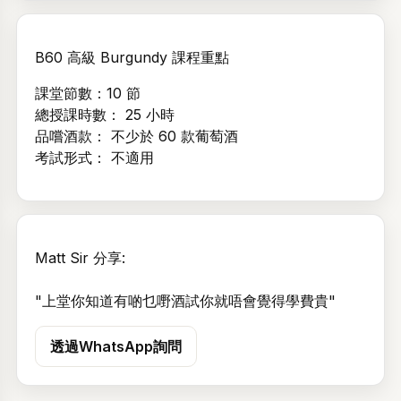
顯示
B60 高級 Burgundy 課程重點
忘記密碼？
課堂節數：10 節
登入
總授課時數： 25 小時
品嚐酒款： 不少於 60 款葡萄酒
建立帳戶
考試形式： 不適用
Matt Sir 分享:
"上堂你知道有啲乜嘢酒試你就唔會覺得學費貴"
透過WhatsApp詢問