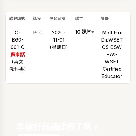
課程編號
課程
開始日期
課堂
導師
時
10 課堂
▾
C-
B60
2026-
Matt Hui
15
B60-
11-01
DipWSET
001-C
(星期日)
CS CSW
17
廣東話
FWS
(英文
WSET
教科書)
Certified
Educator
準備好報讀課程了嗎？