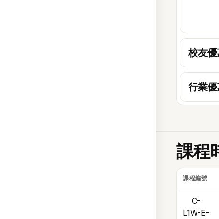
校友優
行業優
課程
課程編號
C-
L1W-E-