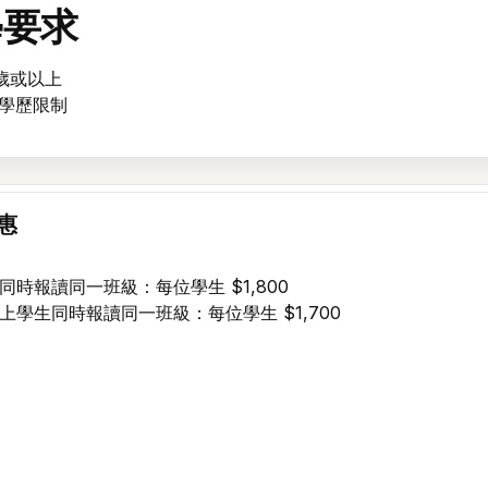
學要求
 歲或以上
無學歷限制
惠
生同時報讀同一班級：每位學生 $1,800
以上學生同時報讀同一班級：每位學生 $1,700
歡迎回來。登入後即可查看和管理您報讀的活動和課程時間表。
電郵