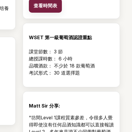
查看時間表
培養
WSET 第一級葡萄酒認證重點
課堂節數： 3 節
總授課時數： 6 小時
品嚐酒款： 不少於 18 款葡萄酒
考試形式： 30 道選擇題
Matt Sir 分享:
"坊間Level 1課程質素參差，令很多人覺
得即使沒有任何品酒知識都可以直接報讀
Level 2，多年來見證不少同學對葡萄酒