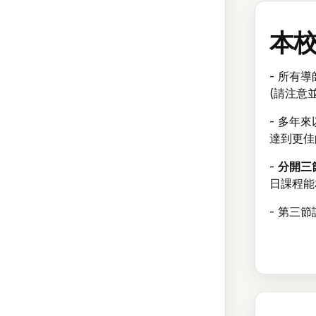
本
- 所有
(請注意
- 多年
達到更佳
-
分開三
日課程能
- 第三節