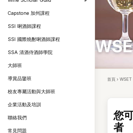
Wine Scholar Guild
Capstone 加州課程
SSI 唎酒師課程
WS
SSI 國際燒酎唎酒師課程
SSA 清酒侍酒師學院
大師班
導賞品鑒班
首頁
›
WSE
校友專屬活動與大師班
企業活動及培訓
您
聯絡我們
者
常見問題