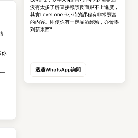
沒有太多了解直接報讀反而跟不上進度，
其實Level one 6小時的課程有非常豐富
的內容。即使你有一定品酒經驗，亦會學
到新東西"
資格
讓你
透過WhatsApp詢問
或一