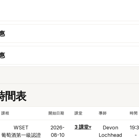
密碼
顯示
忘記密碼？
惠
登入
惠
建立帳戶
時間表
課程
開始日期
課堂
導師
時間
3 課堂
▾
WSET
2026-
Devon
19:
葡萄酒第一級認證
08-10
Lochhead
-