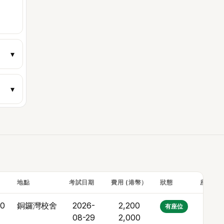
▾
▾
地點
考試日期
費用 (港幣）
狀態
座位數
30
銅鑼灣校舍
2026-
2,200
4
有座位
08-29
2,000