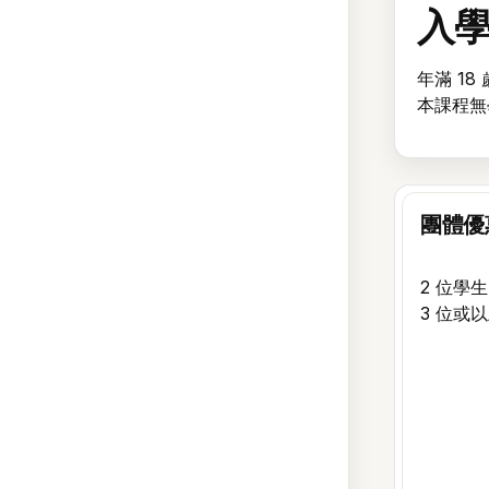
入
年滿 18
本課程
團體優
2 位學
3 位或