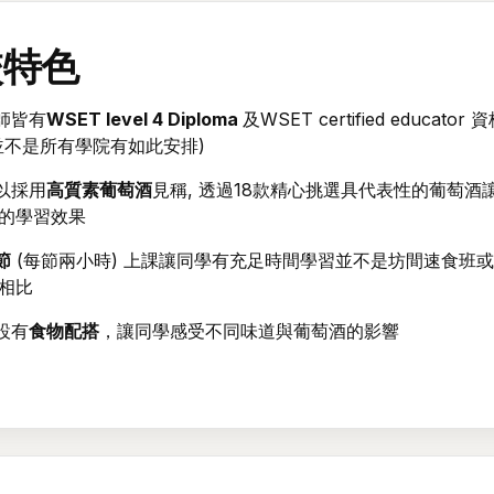
校特色
導師皆有
WSET level 4 Diploma
及WSET certified educator 
並不是所有學院有如此安排)
來以採用
高質素葡萄酒
見稱, 透過18款精心挑選具代表性的葡萄酒
的學習效果
節
(每節兩小時) 上課讓同學有充足時間學習並不是坊間速食班
相比
設有
食物配搭
，讓同學感受不同味道與葡萄酒的影響