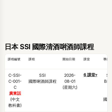
日本 SSI 國際清酒唎酒師課程
課程編號
課程
開始日期
課堂
導師
6 課堂
▾
C-SSI-
SSI
2026-
Si
C-001-
國際唎酒師課程
08-01
Bla
C
(星期六)
So
廣東話
(中文
國際
教科書)