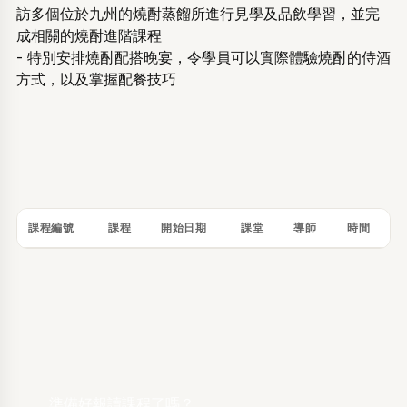
密碼
訪多個位於九州的燒酎蒸餾所進行見學及品飲學習，並完
成相關的燒酎進階課程
顯示
- 特別安排燒酎配搭晚宴，令學員可以實際體驗燒酎的侍酒
忘記密碼？
方式，以及掌握配餐技巧
登入
建立帳戶
課程編號
課程
開始日期
課堂
導師
時間
準備好報讀課程了嗎？