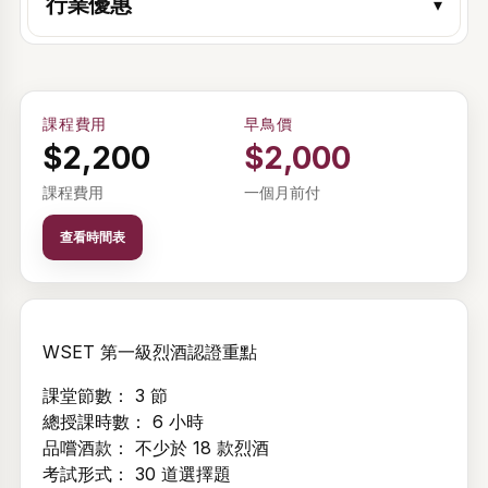
行業優惠
▾
歡迎回來。登入後即可查看和管理您報讀的活動和課程時間表。
電郵
課程費用
早鳥價
$2,200
$2,000
密碼
課程費用
一個月前付
顯示
查看時間表
忘記密碼？
登入
WSET 第一級烈酒認證重點
建立帳戶
課堂節數： 3 節
總授課時數： 6 小時
品嚐酒款： 不少於 18 款烈酒
考試形式： 30 道選擇題