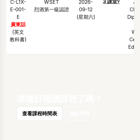
3 課堂
▾
C-L1X-
WSET
2026-
Ja
E-001-
烈酒第一級認證
09-12
Che
E
(星期六)
DipW
廣東話
C
(英文
WS
教科書)
Cert
Educ
準備好報讀課程了嗎？
查看課程時間表
聯絡我們