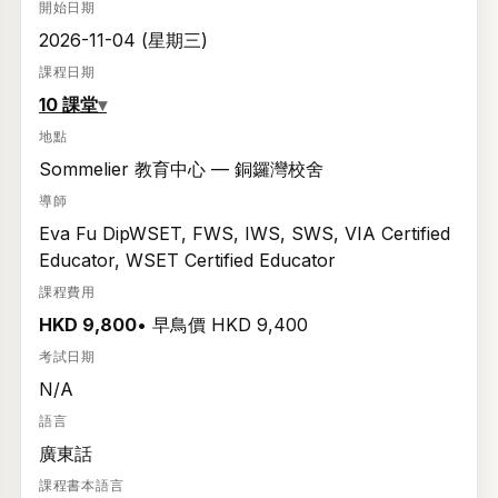
開始日期
2026-11-04 (星期三)
課程日期
10 課堂
▾
地點
Sommelier 教育中心 — 銅鑼灣校舍
導師
Eva Fu DipWSET, FWS, IWS, SWS, VIA Certified
Educator, WSET Certified Educator
課程費用
HKD 9,800
• 早鳥價 HKD 9,400
考試日期
N/A
語言
歡迎回來。登入後即可查看和管理您報讀的活動和課程時間表。
廣東話
電郵
課程書本語言