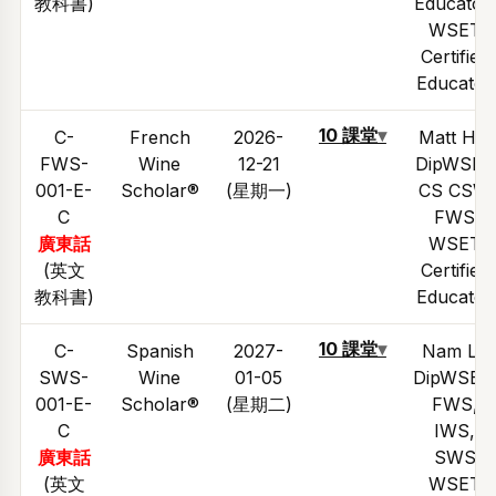
教科書)
Educator,
WSET
Certified
Educator
10 課堂
▾
C-
French
2026-
Matt Hui
FWS-
Wine
12-21
DipWSET
001-E-
Scholar®
(星期一)
CS CSW
C
FWS
廣東話
WSET
(英文
Certified
教科書)
Educator
10 課堂
▾
C-
Spanish
2027-
Nam Lo
SWS-
Wine
01-05
DipWSET
001-E-
Scholar®
(星期二)
FWS,
C
IWS,
廣東話
SWS
(英文
WSET