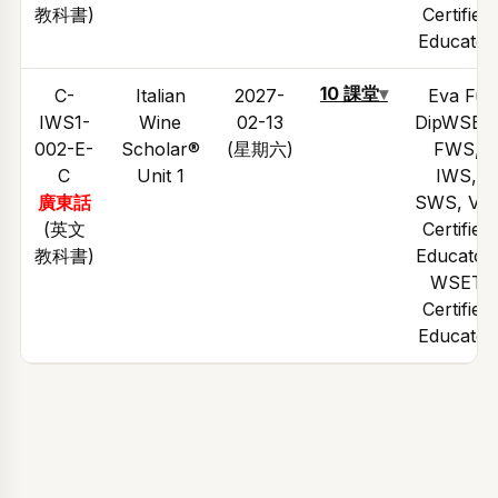
教科書)
Certified
Educator
10 課堂
▾
C-
Italian
2027-
Eva Fu
IWS1-
Wine
02-13
DipWSET
002-E-
Scholar®
(星期六)
FWS,
C
Unit 1
IWS,
廣東話
SWS, VI
(英文
Certified
教科書)
Educator,
WSET
Certified
Educator