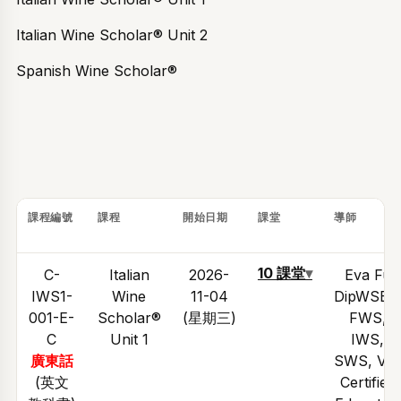
Italian Wine Scholar® Unit 2
Spanish Wine Scholar®
課程編號
課程
開始日期
課堂
導師
10 課堂
▾
C-
Italian
2026-
Eva Fu
IWS1-
Wine
11-04
DipWSET
001-E-
Scholar®
(星期三)
FWS,
C
Unit 1
IWS,
廣東話
SWS, VI
(英文
Certified