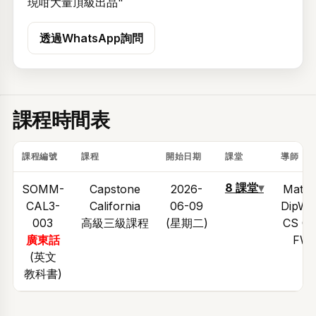
現咁大量頂級出品"
透過WhatsApp詢問
課程時間表
課程編號
課程
開始日期
課堂
導師
8 課堂
▾
SOMM-
Capstone
2026-
Matt 
CAL3-
California
06-09
DipW
003
高級三級課程
(星期二)
CS C
廣東話
FW
(英文
教科書)