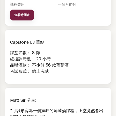
電郵
課程費用
一個月前付
查看時間表
密碼
顯示
Capstone L3 重點
忘記密碼？
課堂節數： 8 節
登入
總授課時數： 20 小時
建立帳戶
品嚐酒款： 不少於 56 款葡萄酒
考試形式： 線上考試
Matt Sir 分享:
"可以形容為一個瘋狂的葡萄酒課程，上堂竟然會出