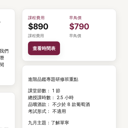
課程費用
早鳥價
葡
$890
$790
課程費用
早鳥價
查看時間表
我們
潛
閱
進階品鑑專題研修班重點
課堂節數： 1 節
總授課時數： 2.5 小時
品嚐酒款： 不少於 8 款葡萄酒
考試形式： 不適用
九月主題：了解單寧