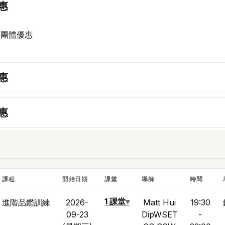
惠
設團體優惠
惠
惠
課程
開始日期
課堂
導師
時間
1 課堂
▾
進階品鑑訓練
2026-
Matt Hui
19:30
09-23
DipWSET
-