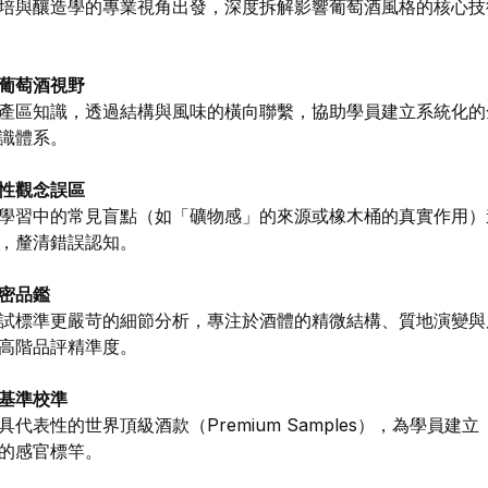
培與釀造學的專業視角出發，深度拆解影響葡萄酒風格的核心技
葡萄酒視野
產區知識，透過結構與風味的橫向聯繫，協助學員建立系統化的
識體系。
性觀念誤區
學習中的常見盲點（如「礦物感」的來源或橡木桶的真實作用）
，釐清錯誤認知。
密品鑑
試標準更嚴苛的細節分析，專注於酒體的精微結構、質地演變與
高階品評精準度。
基準校準
具代表性的世界頂級酒款（Premium Samples），為學員建立
的感官標竿。