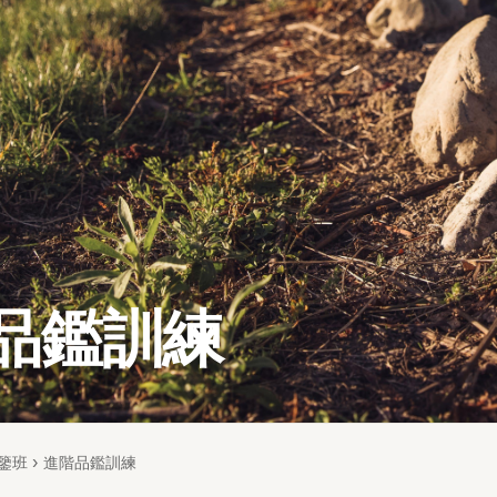
品鑑訓練
鑒班
›
進階品鑑訓練