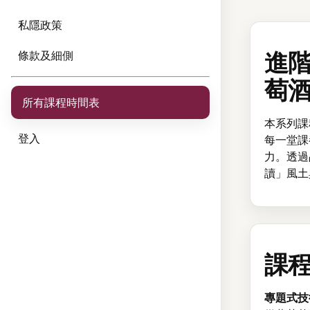
私隱政策
進
條款及細側
萄
所有課程時間表
本系列課
登入
每一堂課
力。透過
讀」風土
課
專題式技