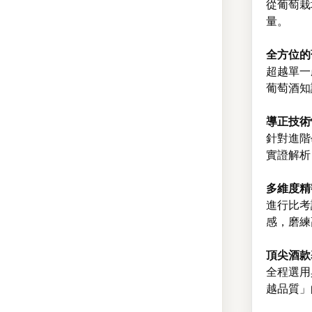
從葡萄栽
量。
全方位的
超越單一
葡萄酒知
導正技術
針對進階
實證解析
多維度精
進行比考
感，磨練
頂尖酒款
全程選用
越品質」