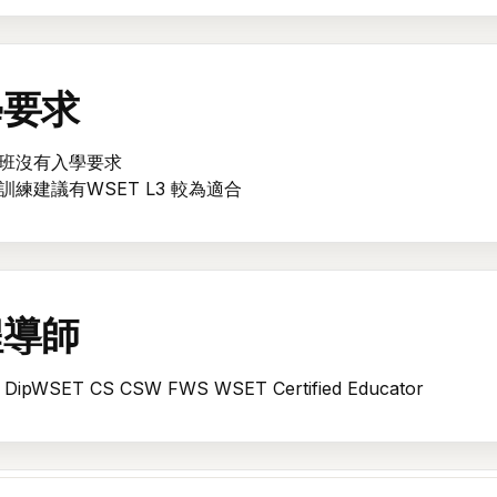
學要求
歡迎回來。登入後即可查看和管理您報讀的活動和課程時間表。
電郵
班沒有入學要求
訓練建議有WSET L3 較為適合
密碼
顯示
忘記密碼？
程導師
登入
i DipWSET CS CSW FWS WSET Certified Educator
建立帳戶