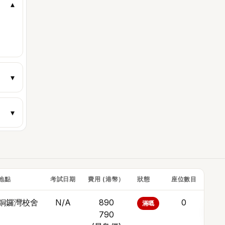
▾
▾
▾
地點
考試日期
費用 (港幣）
狀態
座位數目
報名
銅鑼灣校舍
N/A
890
0
滿嘅
加
790