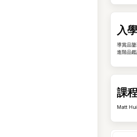
入
導賞品鑒
進階品鑑
課
Matt Hu