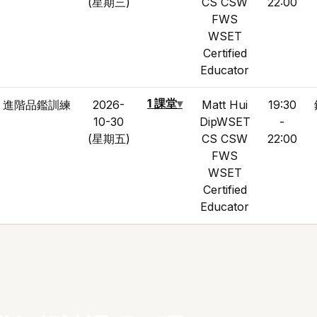
(星期三)
CS CSW
22:00
FWS
WSET
Certified
Educator
1 課堂
▾
進階品鑑訓練
2026-
Matt Hui
19:30
10-30
DipWSET
-
(星期五)
CS CSW
22:00
FWS
WSET
Certified
Educator