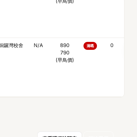
(
早鳥價
)
銅鑼灣校舍
N/A
890
0
滿嘅
加
790
(
早鳥價
)