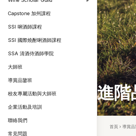
Wine Scholar Guild
Capstone 加州課程
SSI 唎酒師課程
SSI 國際燒酎唎酒師課程
SSA 清酒侍酒師學院
大師班
導賞品鑒班
進階
校友專屬活動與大師班
企業活動及培訓
聯絡我們
首頁
›
導賞品
常見問題