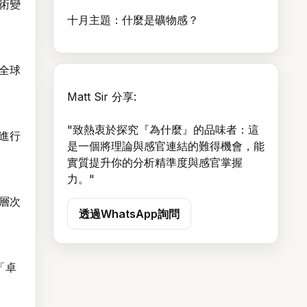
術變
十月主題：什麼是礦物感？
全球
Matt Sir 分享:
"致熱衷於探究『為什麼』的品味者：這
進行
是一個將理論與感官連結的難得機會，能
實質提升你的分析精準度與感官掌握
力。"
層次
透過WhatsApp詢問
「卓